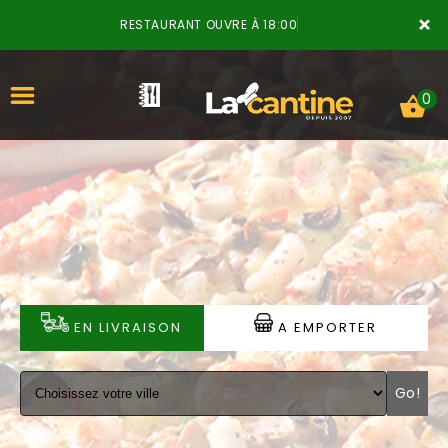
×
RESTAURANT OUVRE À 18:00
0
ACCUEIL
LA CARTE
VOTRE COMPTE
EN LIVRAISON
A EMPORTER
NOTRE RESTAURANT
Go!
VOS AVIS
MENTIONS LÉGALES