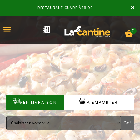
×
RESTAURANT OUVRE À 18:00
0
ACCUEIL
LA CARTE
VOTRE COMPTE
EN LIVRAISON
A EMPORTER
NOTRE RESTAURANT
Go!
VOS AVIS
MENTIONS LÉGALES