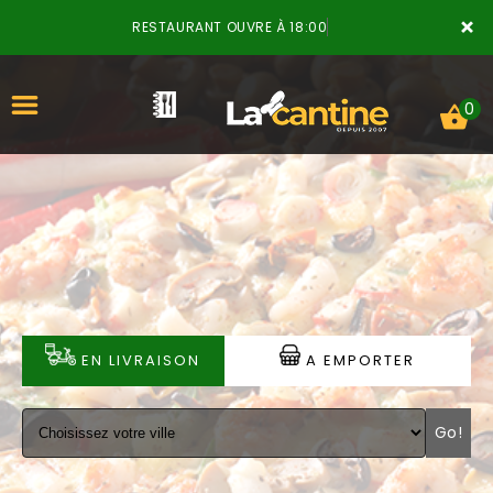
×
RESTAURANT OUVRE À 18:00
0
ACCUEIL
LA CARTE
VOTRE COMPTE
EN LIVRAISON
A EMPORTER
NOTRE RESTAURANT
Go!
VOS AVIS
MENTIONS LÉGALES