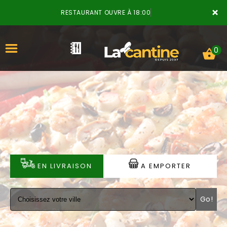
×
RESTAURANT OUVRE À 18:00
0
ACCUEIL
LA CARTE
VOTRE COMPTE
EN LIVRAISON
A EMPORTER
NOTRE RESTAURANT
Go!
VOS AVIS
MENTIONS LÉGALES